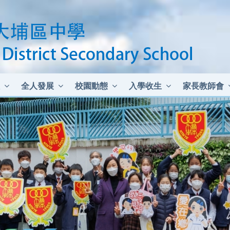
全人發展
校園動態
入學收生
家長教師會
中二至中四插班生