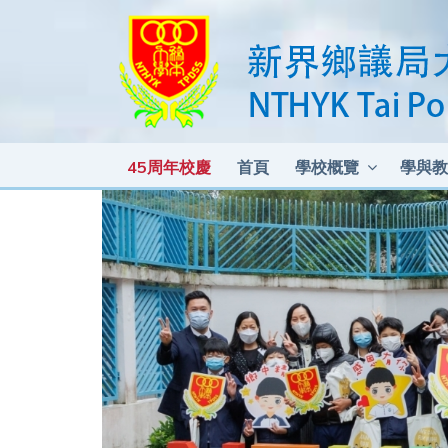
45周年校慶
首頁
學校概覽
學與教
各科測驗及考試比重 2025-2026