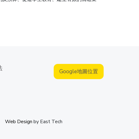
法
Google地圖位置
Web Design
by
East Tech