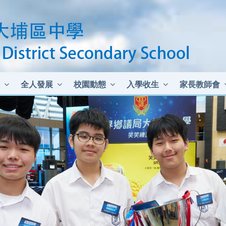
全人發展
校園動態
入學收生
家長教師會
中二至中四插班生