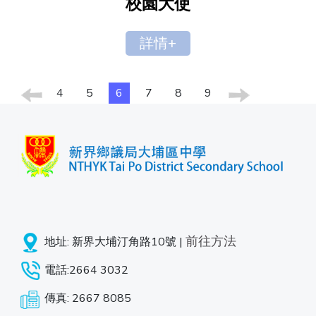
校園大使
詳情+
4
5
6
7
8
9
前往方法
地址: 新界大埔汀角路10號 |
電話:2664 3032
傳真: 2667 8085