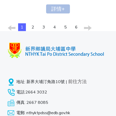
詳情+
1
2
3
4
5
6
前往方法
地址: 新界大埔汀角路10號 |
電話:2664 3032
傳真: 2667 8085
電郵: nthyktpdss@edb.gov.hk