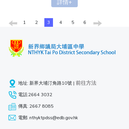
詳情+
1
2
3
4
5
6
前往方法
地址: 新界大埔汀角路10號 |
電話:2664 3032
傳真: 2667 8085
電郵: nthyktpdss@edb.gov.hk