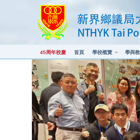
45周年校慶
首頁
學校概覽
學與教
各科測驗及考試比重 2025-2026