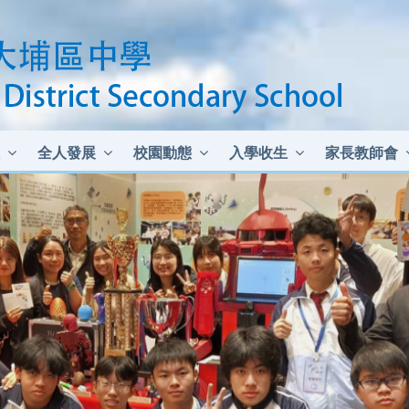
全人發展
校園動態
入學收生
家長教師會
中二至中四插班生