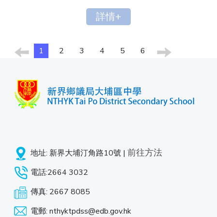
詳情+
1
2
3
4
5
6
前往方法
地址: 新界大埔汀角路10號 |
電話:2664 3032
傳真: 2667 8085
電郵: nthyktpdss@edb.gov.hk