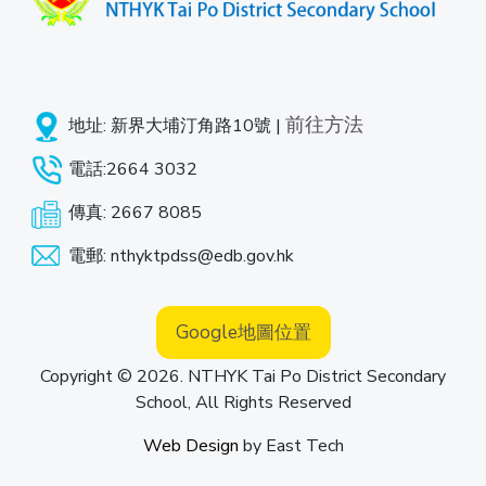
前往方法
地址: 新界大埔汀角路10號 |
電話:2664 3032
傳真: 2667 8085
電郵: nthyktpdss@edb.gov.hk
Google地圖位置
Copyright © 2026. NTHYK Tai Po District Secondary
School, All Rights Reserved
Web Design
by
East Tech