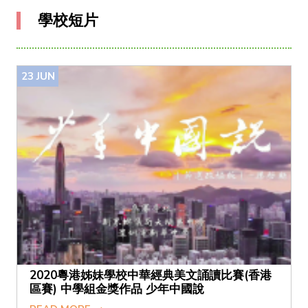
學校短片
23
JUN
2020粵港姊妹學校中華經典美文誦讀比賽(香港
區賽) 中學組金獎作品 少年中國說