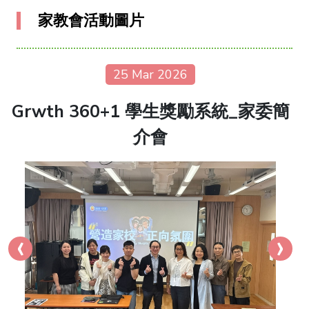
家教會活動圖片
25 Mar 2026
Grwth 360+1 學生獎勵系統_家委簡
介會
‹
›