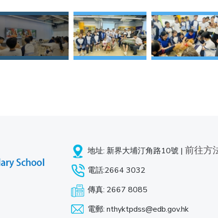
前往方
地址: 新界大埔汀角路10號 |
電話:2664 3032
傳真: 2667 8085
電郵: nthyktpdss@edb.gov.hk