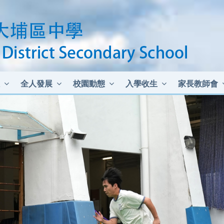
全人發展
校園動態
入學收生
家長教師會
中二至中四插班生