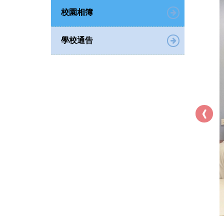
校園相簿
學校通告
‹