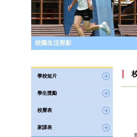
校園生活剪影
學校短片
學生獎勵
校曆表
家課表