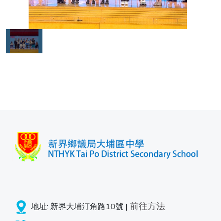
前往方法
地址: 新界大埔汀角路10號 |