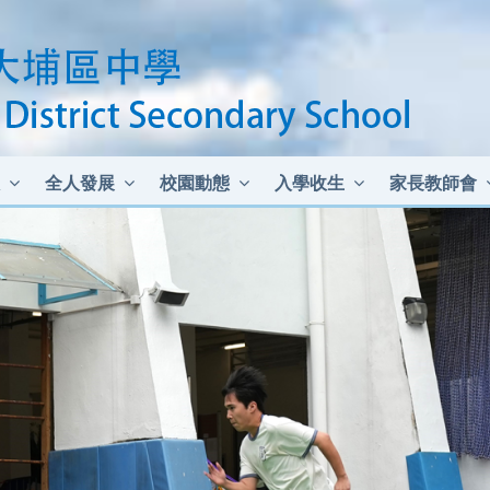
全人發展
校園動態
入學收生
家長教師會
中二至中四插班生