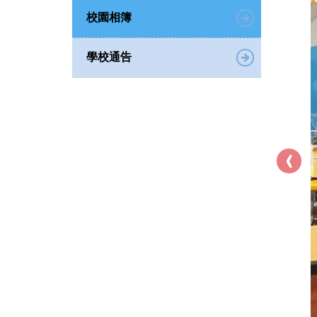
校園相簿
學校通告
‹