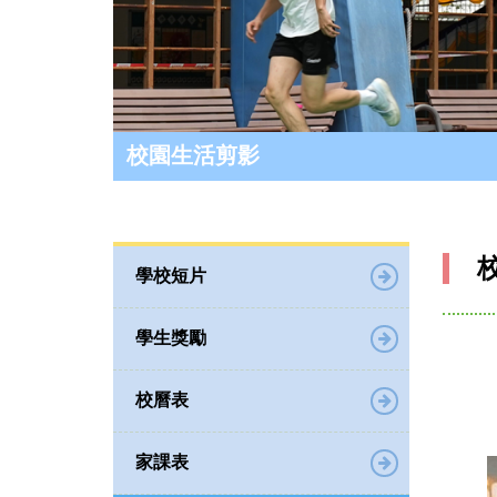
校園生活剪影
學校短片
學生獎勵
校曆表
家課表