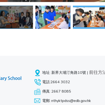
前往方
地址: 新界大埔汀角路10號 |
電話:2664 3032
傳真: 2667 8085
電郵: nthyktpdss@edb.gov.hk