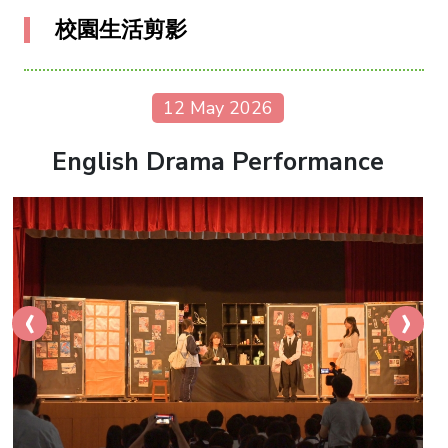
校園生活剪影
12 May 2026
English Drama Performance
‹
›