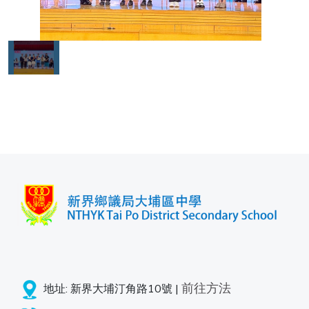
前往方法
地址: 新界大埔汀角路10號 |