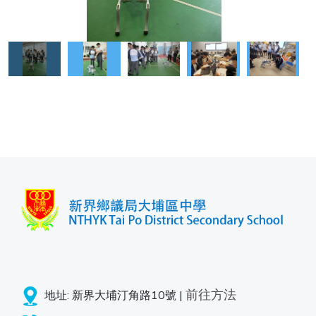
前往方法
地址: 新界大埔汀角路10號 |