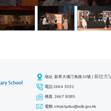
前往方
地址: 新界大埔汀角路10號 |
電話:2664 3032
傳真: 2667 8085
電郵: nthyktpdss@edb.gov.hk