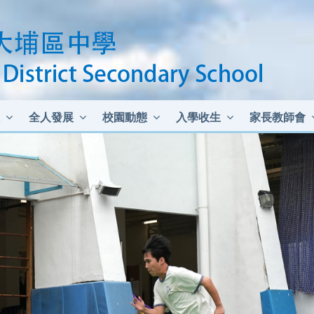
全人發展
校園動態
入學收生
家長教師會
中二至中四插班生