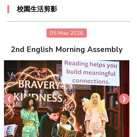
校園生活剪影
05 May 2026
2nd English Morning Assembly
‹
›