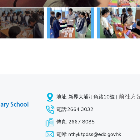
前往方
地址: 新界大埔汀角路10號 |
電話:2664 3032
傳真: 2667 8085
電郵: nthyktpdss@edb.gov.hk