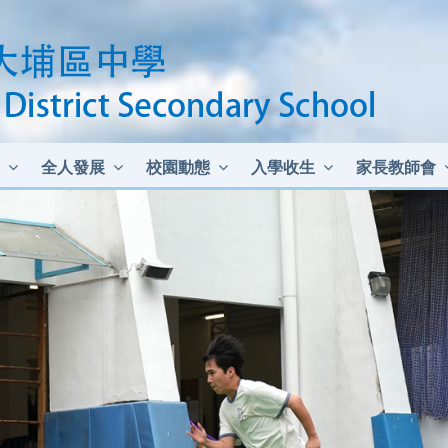
全人發展
校園動態
入學收生
家長教師會
中二至中四插班生