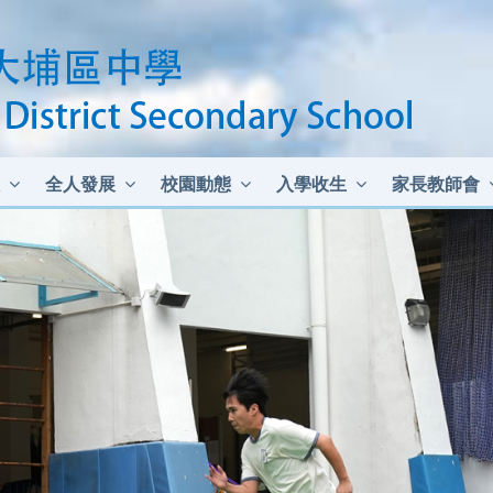
全人發展
校園動態
入學收生
家長教師會
中二至中四插班生