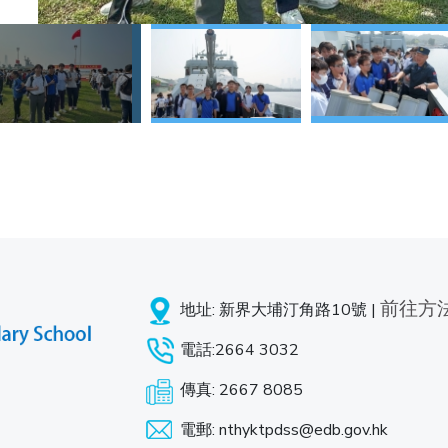
前往方
地址: 新界大埔汀角路10號 |
電話:2664 3032
傳真: 2667 8085
電郵: nthyktpdss@edb.gov.hk