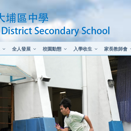
全人發展
校園動態
入學收生
家長教師會
中二至中四插班生