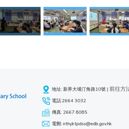
前往方
地址: 新界大埔汀角路10號 |
電話:2664 3032
傳真: 2667 8085
電郵: nthyktpdss@edb.gov.hk