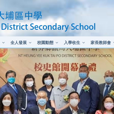
全人發展
校園動態
入學收生
家長教師會
中二至中四插班生