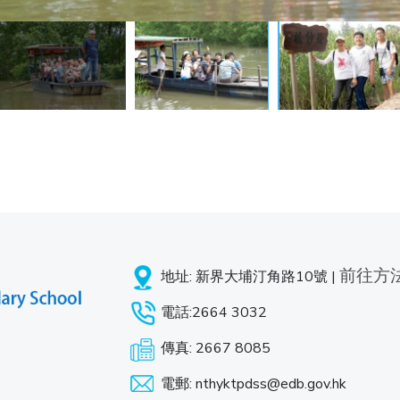
前往方
地址: 新界大埔汀角路10號 |
電話:2664 3032
傳真: 2667 8085
電郵: nthyktpdss@edb.gov.hk