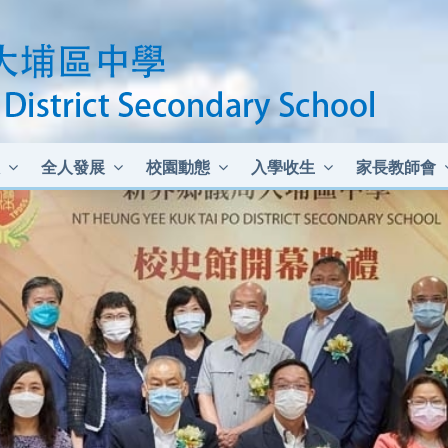
全人發展
校園動態
入學收生
家長教師會
中二至中四插班生