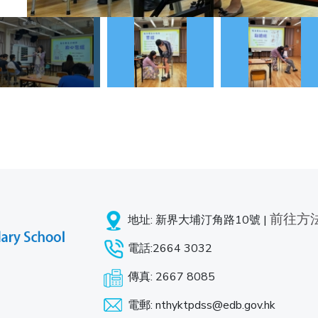
前往方
地址: 新界大埔汀角路10號 |
電話:2664 3032
傳真: 2667 8085
電郵: nthyktpdss@edb.gov.hk