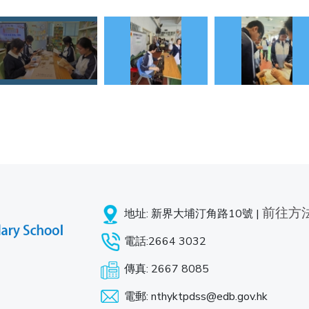
前往方
地址: 新界大埔汀角路10號 |
電話:2664 3032
傳真: 2667 8085
電郵: nthyktpdss@edb.gov.hk