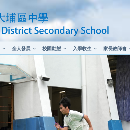
全人發展
校園動態
入學收生
家長教師會
中二至中四插班生