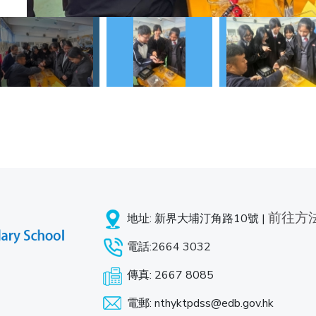
前往方
地址: 新界大埔汀角路10號 |
電話:2664 3032
傳真: 2667 8085
電郵: nthyktpdss@edb.gov.hk