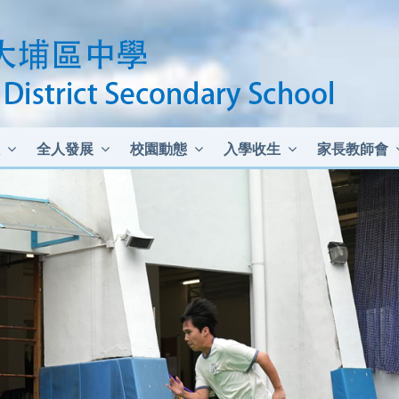
全人發展
校園動態
入學收生
家長教師會
中二至中四插班生